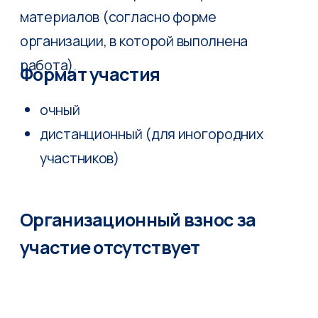
ИПМ им. М.В. Келдыша РАН
125047, Москва, Миусская пл., д.4,
тел.: +7 499 978-13-14
факс: +7 499 972-07-37
e-mail: office@keldysh.ru
Поиск по сайту
Об Институте
О совете
Состав совета
Контакты
Новости
Полезная информация