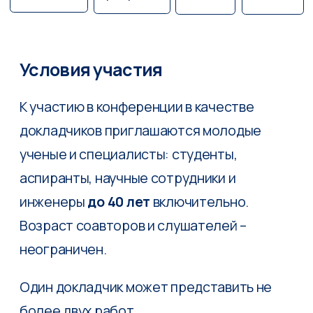
докладчиков приглашаются молодые
ученые и специалисты: студенты,
аспиранты, научные сотрудники и
инженеры
до 40 лет
включительно.
Возраст соавторов и слушателей –
неограничен.
Один докладчик может представить не
более двух работ.
Рабочий язык конференции – русский.
Подача заявки
Для участия в конференции требуется
подать заявку через
автоматизированную систему на
странице
конференции
на научном
портале «Ломоносов». В случае
выступления с докладом также