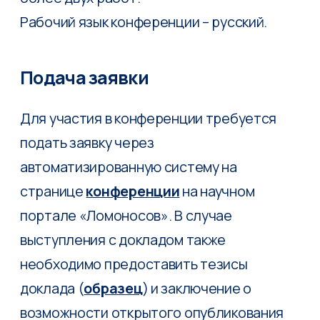
необходимо предоставить тезисы
доклада (
образец
) и заключение о
возможности открытого опубликования
материалов (согласно форме
организации, в которой выполнена
работа).
Формат участия
очный
дистанционный (для иногородних
участников)
Организационный взнос за
участие отсутствует