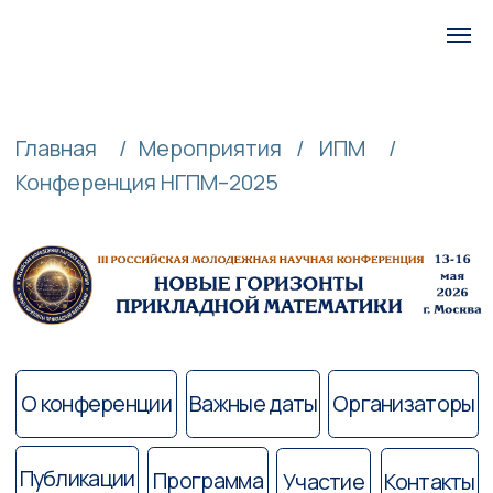
Меню
Главная
/
Мероприятия
/
ИПМ
/
Конференция НГПМ–2025
О конференции
Важные даты
Организаторы
Публикации
Программа
Участие
Контакты
Условия участия
К участию в конференции в качестве