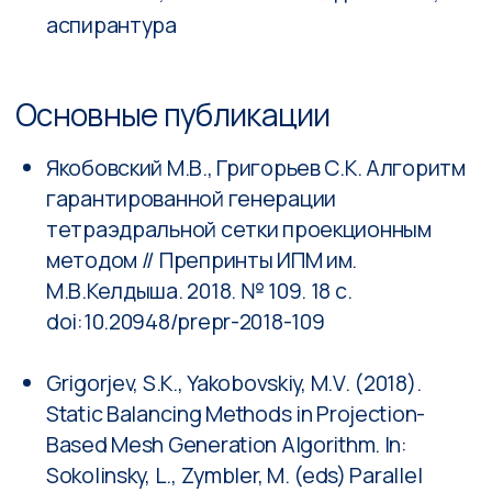
Cham. https://doi.org/10.1007/978-3-319-
99673-8_10
Boykov, D., Grigoriev, S., Olkhovskaya, O.,
Boldarev, A. (2020). Implementing a Mesh-
Projection Schemes Using the Technology
of Adaptive Mesh Refinement. In: Lirkov, I.,
Margenov, S. (eds) Large-Scale Scientific
Computing. LSSC 2019. Lecture Notes in
Computer Science, vol. 11958. Springer,
Cham.
https://doi.org/10.1007/978-3-030-
41032-2_66
Персональные страницы
https://elibrary.ru/author_profile.asp?
authorid=1037602
https://scienceid.net/user/23192-129385
Контакты