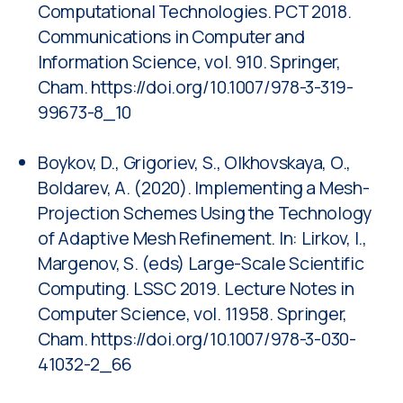
sergejgri@gmail.com
ИПМ им. М.В. Келдыша РАН
125047, Москва, Миусская пл., д.4,
тел.: +7 499 978-13-14
факс: +7 499 972-07-37
e-mail: office@keldysh.ru
Поиск по сайту
Об Институте
О совете