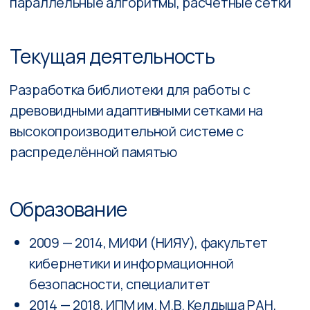
кибернетики и информационной
безопасности, специалитет
2014 — 2018, ИПМ им. М.В. Келдыша РАН,
аспирантура
Основные публикации
Якобовский М.В., Григорьев С.К. Алгоритм
гарантированной генерации
тетраэдральной сетки проекционным
методом // Препринты ИПМ им.
М.В.Келдыша. 2018. № 109. 18 с.
doi:10.20948/prepr-2018-109
Grigorjev, S.K., Yakobovskiy, M.V. (2018).
Static Balancing Methods in Projection-
Based Mesh Generation Algorithm. In:
Sokolinsky, L., Zymbler, M. (eds) Parallel
Computational Technologies. PCT 2018.
Communications in Computer and
Information Science, vol. 910. Springer,