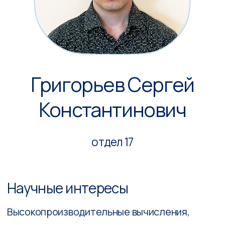
Константинович
отдел 17
Научные интересы
Высокопроизводительные вычисления,
параллельные алгоритмы, расчетные сетки
Текущая деятельность
Разработка библиотеки для работы с
древовидными адаптивными сетками на
высокопроизводительной системе с
распределённой памятью
Образование
2009 — 2014, МИФИ (НИЯУ), факультет